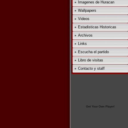
Imagenes de Huracan
Wallpapers
Videos
Estadisticas Historicas
Archivos
Links
Escucha el partido
Libro de visitas
Contacto y staff
Get Your Own Player!