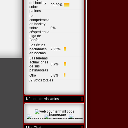
del hockey
20,29%
sobre
patines
La
competencia
en hockey
sobre
0%
césped en la
Liga de
Bahía
Los éxitos
nacionales
7,25%
en bochas
Las buenas
actuaciones
8,7%
de sus
patinadoras
Otro
5,8%
69 Votos totales
Número de visitantes
Mini-Chat