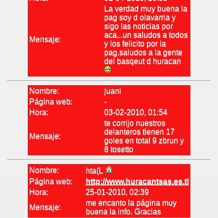
La verdad muy buena la
pag soy d olavarria y
sigo las noticias por
aca...un saludos a todos
Mensaje:
y los felicito por la
pag.saludos a la gente
del basqeut d huracan
Nombre:
juani
Página web:
-
Hora:
03-02-2010, 01:54
te corrijo nuestros
delanteros tienen 17
Mensaje:
goles en total 9 zbrun y
8 tosetto
Nombre:
hta(L
Página web:
http://www.huracantsas.es.tl
Hora:
25-01-2010, 02:39
me encanto la página muy
Mensaje:
buena la info. Gracias