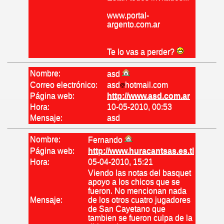
www.portal-
argento.com.ar
Te lo vas a perder?
Nombre:
asd
Correo electrónico:
asd
hotmail.com
Página web:
http://www.asd.com.ar
Hora:
10-05-2010, 00:53
Mensaje:
asd
Nombre:
Fernando
Página web:
http://www.huracantsas.es.tl
Hora:
05-04-2010, 15:21
Viendo las notas del basquet
apoyo a los chicos que se
fueron. No mencionan nada
Mensaje:
de los otros cuatro jugadores
de San Cayetano que
tambien se fueron culpa de la