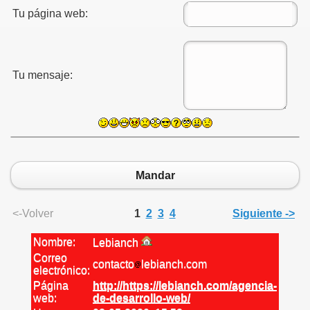
Tu página web:
Tu mensaje:
Mandar
<-Volver
1
2
3
4
Siguiente ->
Nombre:
Lebianch
Correo
contacto
lebianch.com
electrónico:
Página
http://https://lebianch.com/agencia-
web:
de-desarrollo-web/