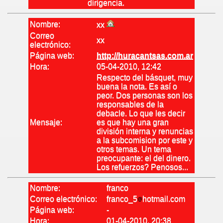
dirigencia.
Nombre:
xx
Correo
xx
electrónico:
Página web:
http://huracantsas.com.ar
Hora:
05-04-2010, 12:42
Respecto del básquet, muy
buena la nota. Es así o
peor. Dos personas son los
responsables de la
debacle. Lo que les decir
Mensaje:
es que hay una gran
división interna y renuncias
a la subcomision por este y
otros temas. Un tema
preocupante: el del dinero.
Los refuerzos? Penosos...
Nombre:
franco
Correo electrónico:
franco_5
hotmail.com
Página web:
-
Hora:
01-04-2010, 20:38