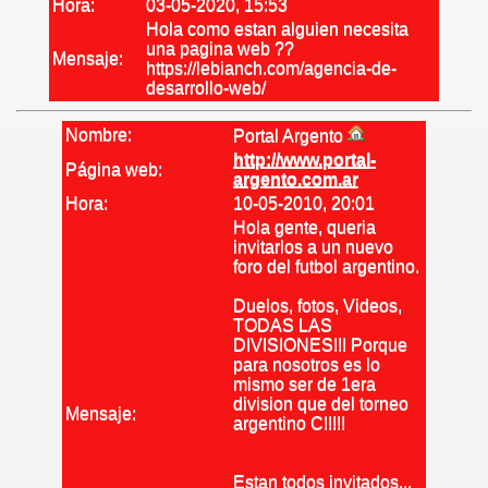
Hora:
03-05-2020, 15:53
Hola como estan alguien necesita
una pagina web ??
Mensaje:
https://lebianch.com/agencia-de-
desarrollo-web/
Nombre:
Portal Argento
http://www.portal-
Página web:
argento.com.ar
Hora:
10-05-2010, 20:01
Hola gente, queria
invitarlos a un nuevo
foro del futbol argentino.
Duelos, fotos, Videos,
TODAS LAS
DIVISIONES!!! Porque
para nosotros es lo
mismo ser de 1era
division que del torneo
Mensaje:
argentino C!!!!!
Estan todos invitados...