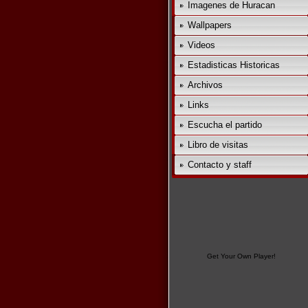
Imagenes de Huracan
Wallpapers
Videos
Estadisticas Historicas
Archivos
Links
Escucha el partido
Libro de visitas
Contacto y staff
Get Your Own Player!