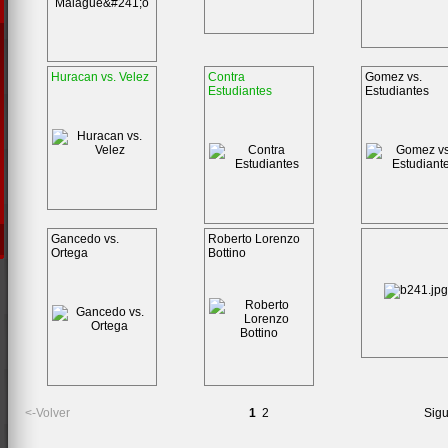
Huracan vs. Velez
Contra
Gomez vs.
Estudiantes
Estudiantes
Gancedo vs.
Roberto Lorenzo
Ortega
Bottino
<-Volver
1
2
Sigu