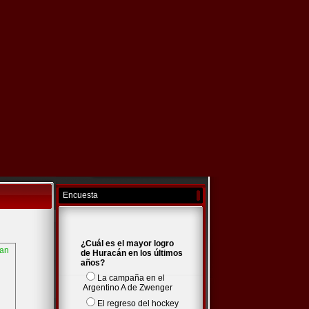
Encuesta
¿Cuál es el mayor logro
can
de Huracán en los últimos
años?
La campaña en el
Argentino A de Zwenger
El regreso del hockey